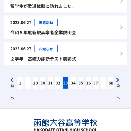
留学生が柔道体験に訪れました。
2023.06.27
進路活動
令和５年度新規高卒者企業説明会
2023.06.27
お知らせ
２学年 基礎力診断テスト表彰式
1
…
29
30
31
32
33
34
35
36
37
…
68
前
次
へ
へ