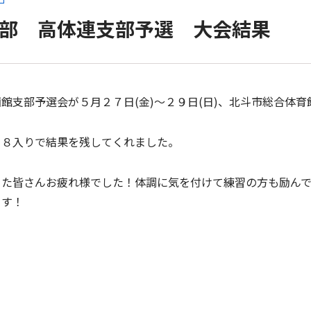
部 高体連支部予選 大会結果
館支部予選会が５月２７日(金)～２９日(日)、北斗市総合体
ト８入りで結果を残してくれました。
った皆さんお疲れ様でした！体調に気を付けて練習の方も励ん
ます！